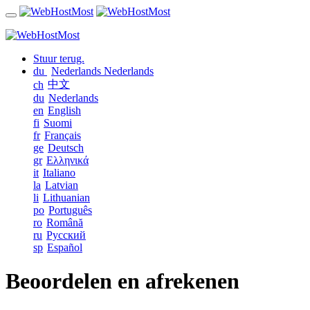
Stuur terug.
du
Nederlands
Nederlands
中文
ch
du
Nederlands
en
English
fi
Suomi
fr
Français
ge
Deutsch
gr
Ελληνικά
it
Italiano
la
Latvian
li
Lithuanian
po
Português
ro
Română
ru
Русский
sp
Español
Beoordelen en afrekenen