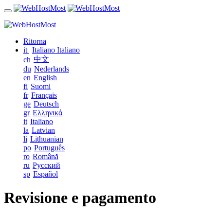
Ritorna
it
Italiano
Italiano
中文
ch
du
Nederlands
en
English
fi
Suomi
fr
Français
ge
Deutsch
gr
Ελληνικά
it
Italiano
la
Latvian
li
Lithuanian
po
Português
ro
Română
ru
Русский
sp
Español
Revisione e pagamento